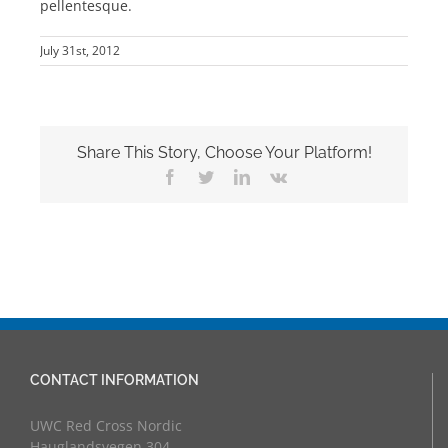
pellentesque.
July 31st, 2012
Share This Story, Choose Your Platform!
Facebook
Twitter
LinkedIn
Vk
CONTACT INFORMATION
UWC Red Cross Nordic
Hauglandsvegen 304