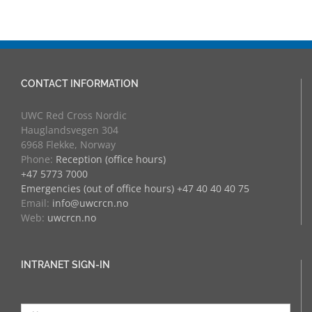
CONTACT INFORMATION
UWC Red Cross Nordic
Hauglandsvegen 304
6968 Flekke, Norway
Phone:
Reception (office hours)
+47 5773 7000
Emergencies (out of office hours) +47 40 40 40 75
Email:
info@uwcrcn.no
Web:
uwcrcn.no
INTRANET SIGN-IN