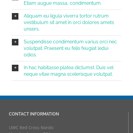
Etiam augue massa, condimentum.
Aliquam eu ligula viverra tortor rutrum
vestibulum sit amet in orci dolores amets
unsers.
Suspendisse condimentum varius orci nec
volutpat. Praesent eu felis feugiat ledui
odios.
In hac habitasse platea dictumst. Duis vel
neque vitae magna scelerisque volutpat.
CONTACT INFORMATION
UWC Red Cross Nordic