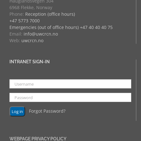
Hauglandsvegen 304
6968 Flekke, Norway
Phone:
Reception (office hours)
+47 5773 7000
Emergencies (out of office hours) +47 40 40 40 75
Email:
info@uwcrcn.no
Web:
uwcrcn.no
INTRANET SIGN-IN
Forgot Password?
WEBPAGE PRIVACY POLICY